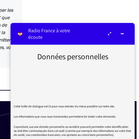
per les
t que
s de
Radio France à votre
 la
écoute
rrêter
s, voir
Données personnelles
Cette boîte de dialogue est là pour vous orienter du mieux possible sur notre site.
Les informations que vous nous transmettez permettent de traiter votre demande.
Cependant, aucune donnée personnelle ou sensible pouvant permettre votre identification
ne doit être communiquée dans cet outil (comme par exemple des informations sur votre état
de santé, vos coordonnées bancaires, vos opinions ou convictions personnelles).