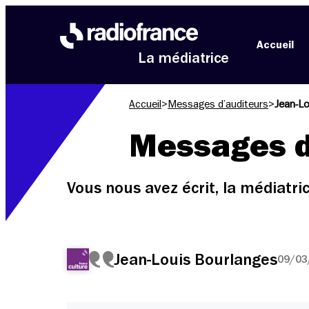
Aller au menu
Aller au contenu
Aller au pied de page
Accueil
La médiatrice
Accueil
>
Messages d’auditeurs
>
Jean-Lo
Messages d
Vous nous avez écrit, la médiatr
Jean-Louis Bourlanges
09/03/