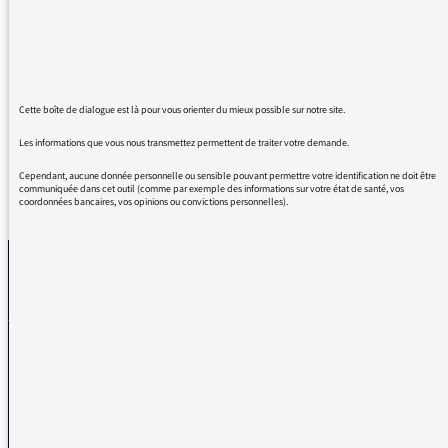
du tout à plaindre car j'ai un jardin. Mais je
me sentirais bien isolée sans vous, vous nous
sauvez d'une solitude qui serait pesante sinon
!
Cette boîte de dialogue est là pour vous orienter du mieux possible sur notre site.
Les informations que vous nous transmettez permettent de traiter votre demande.
Cependant, aucune donnée personnelle ou sensible pouvant permettre votre identification ne doit être
communiquée dans cet outil (comme par exemple des informations sur votre état de santé, vos
REVENIR AUX MESSAGES
coordonnées bancaires, vos opinions ou convictions personnelles).
La médiatrice
VOUS AVEZ UN PROBLÈME DE RÉCEPTION ?
Remplissez l’un de nos formulaires afin que nous puissions vous aider.