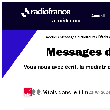
Aller au menu
Aller au contenu
Aller au pied de page
Accueil
La médiatrice
Accueil
>
Messages d’auditeurs
>
J’étais 
Messages d
Vous nous avez écrit, la médiatr
J’étais dans le film
22/07/2024 