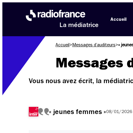
Aller au menu
Aller au contenu
Aller au pied de page
Accueil
La médiatrice
Accueil
>
Messages d’auditeurs
>
« jeun
Messages d
Vous nous avez écrit, la médiatr
« jeunes femmes »
08/01/2026 