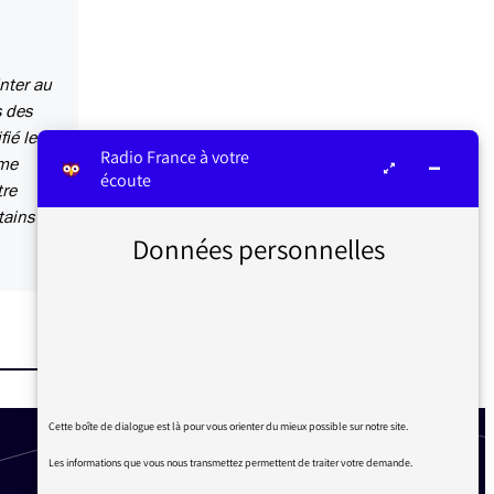
nter au
s des
fié les
Radio France à votre
ême
écoute
tre
tains
Données personnelles
Cette boîte de dialogue est là pour vous orienter du mieux possible sur notre site.
Les informations que vous nous transmettez permettent de traiter votre demande.