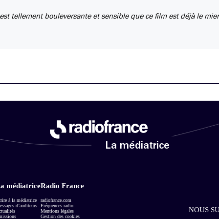
st tellement bouleversante et sensible que ce film est déjà le mie
La médiatrice
a médiatrice
Radio France
rire à la médiatrice
radiofrance.com
ssages d’auditeurs
Fréquences radio
NOUS SU
tualités
Mentions légales
missions
Gestion des cookies