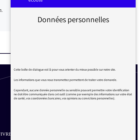
n.
Données personnelles
Cette boîte de dialogue est là pour vous orienter du mieux possible sur notre site.
Les informations que vous nous transmettez permettent de traiter votre demande.
Cependant, aucune donnée personnelle ou sensible pouvant permettre votre identification
ne doit être communiquée dans cet outil (comme par exemple des informations sur votre état
de santé, vos coordonnées bancaires, vos opinions ou convictions personnelles).
IVRE SUR LES RÉSEAUX