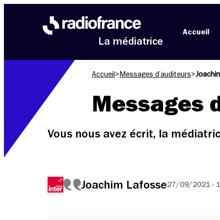
Aller au menu
Aller au contenu
Aller au pied de page
Accueil
La médiatrice
Accueil
>
Messages d’auditeurs
>
Joachi
Messages d
Vous nous avez écrit, la médiatr
Joachim Lafosse
27/09/2021 - 