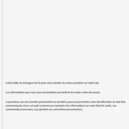
parait des affaires privées, je voyais plutôt ces
infos chez Voici et autres magazines à
scandales. Cordialement
13/02/2018 - 16:39
Je ne partage pas votre avis. Il s’agit d’une
information sociétale intéressante pour
Cette boîte de dialogue est là pour vous orienter du mieux possible sur notre site.
plusieurs raisons : Johnny Hallyday était un
Les informations que vous nous transmettez permettent de traiter votre demande.
personnage public adulé par des millions de
personnes, ce testament choque et peut aussi
Cependant, aucune donnée personnelle ou sensible pouvant permettre votre identification ne doit être
communiquée dans cet outil (comme par exemple des informations sur votre état de santé, vos
conduire à se demander dans quelles
coordonnées bancaires, vos opinions ou convictions personnelles).
conditions il a été rédigé, on découvre les
différentes législations (américaines et
françaises) et la « protection » ou non des