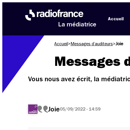
Aller au menu
Aller au contenu
Aller au pied de page
Accueil
La médiatrice
Accueil
>
Messages d’auditeurs
>
Joie
Messages d
Vous nous avez écrit, la médiatr
Joie
05/09/2022 - 14:59