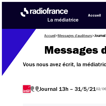
Aller au menu
Aller au contenu
Aller au pied de page
Accueil
La médiatrice
Accueil
>
Messages d’auditeurs
>
Journa
Messages d
Vous nous avez écrit, la médiatr
Journal 13h – 31/5/21
02/06