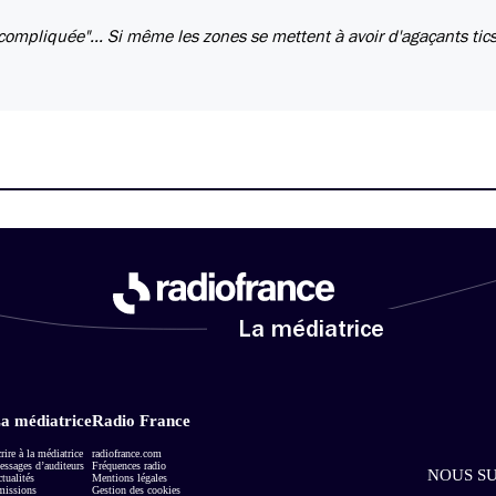
"compliquée"... Si même les zones se mettent à avoir d'agaçants tic
La médiatrice
a médiatrice
Radio France
rire à la médiatrice
radiofrance.com
ssages d’auditeurs
Fréquences radio
NOUS SU
tualités
Mentions légales
missions
Gestion des cookies