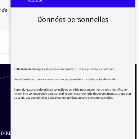
s de
Données personnelles
Cette boîte de dialogue est là pour vous orienter du mieux possible sur notre site.
Les informations que vous nous transmettez permettent de traiter votre demande.
Cependant, aucune donnée personnelle ou sensible pouvant permettre votre identification
ne doit être communiquée dans cet outil (comme par exemple des informations sur votre état
de santé, vos coordonnées bancaires, vos opinions ou convictions personnelles).
IVRE SUR LES RÉSEAUX