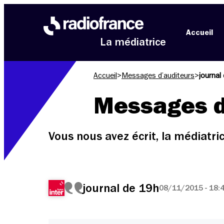
Aller au menu
Aller au contenu
Aller au pied de page
Accueil
La médiatrice
Accueil
>
Messages d’auditeurs
>
journal
Messages d
Vous nous avez écrit, la médiatr
journal de 19h
08/11/2015 - 18: