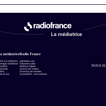
La médiatrice
a médiatrice
Radio France
rire à la médiatrice
radiofrance.com
ssages d’auditeurs
Fréquences radio
NOUS SU
tualités
Mentions légales
missions
Gestion des cookies
déos
Protection des données
an du site
Accessibilité : non-conforme