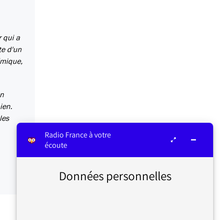
 qui a
te d'un
émique,
un
ien.
les
Radio France à votre
écoute
Données personnelles