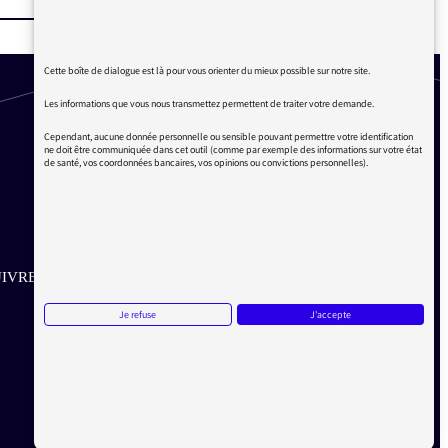
Cette boîte de dialogue est là pour vous orienter du mieux possible sur notre site.
Les informations que vous nous transmettez permettent de traiter votre demande.
Cependant, aucune donnée personnelle ou sensible pouvant permettre votre identification
ne doit être communiquée dans cet outil (comme par exemple des informations sur votre état
de santé, vos coordonnées bancaires, vos opinions ou convictions personnelles).
IVRE SUR LES RÉSEAUX
Je refuse
J'accepte
Aller sur la page Twitter de la Médiatrice
Aller sur la page Facebook de la Médiatrice
Aller sur la page Instagram de la Médiatrice