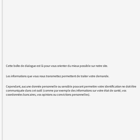
France-inter a diffusé une seule interview,
celle de Marine Le Pen !!!!!
merci de m'expliquer ce parti pris
Cette boîte de dialogue est là pour vous orienter du mieux possible sur notre site.
15/11/2015 - 18:18
Les informations que vous nous transmettez permettent de traiter votre demande.
Cependant, aucune donnée personnelle ou sensible pouvant permettre votre identification ne doit être
communiquée dans cet outil (comme par exemple des informations sur votre état de santé, vos
Il ne s’agit pas de parti pris, puisque d’autres
coordonnées bancaires, vos opinions ou convictions personnelles).
interviews politiques ont été diffusées dans
les autres journaux. Sans compter que, dans
le journal de 19h, les réactions des autres
leaders politiques ont également été citées.