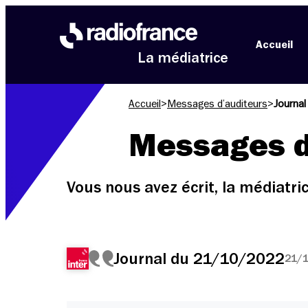
Aller au menu
Aller au contenu
Aller au pied de page
Accueil
La médiatrice
Accueil
>
Messages d’auditeurs
>
Journa
Messages d
Vous nous avez écrit, la médiatr
Journal du 21/10/2022
21/1