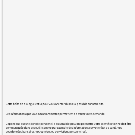
portés dans leur cœur, haïssaient la police.
Sur quoi se base cette affirmation? Quelques
barbares qui ne cherchent qu'à cogner sur les
forces de l'ordre sont donc pour vous le reflet
de l'opinion de tous les français. Les forces de
l'ordre sont fatiguées, probablement en
nombre insuffisant et ceci conduit
immanquablement à des excès. Il serait utile
de faire connaître les insultes et provocations
qu'ils reçoivent. Ceux qui s'indignent de leur
comportement pourraient commencer par
"balayer" devant leur porte.
l
Cette boîte de dialogue est là pour vous orienter du mieux possible sur notre site.
Les informations que vous nous transmettez permettent de traiter votre demande.
Cependant, aucune donnée personnelle ou sensible pouvant permettre votre identification ne doit être
17/05/2016 - 14:21
communiquée dans cet outil (comme par exemple des informations sur votre état de santé, vos
coordonnées bancaires, vos opinions ou convictions personnelles).