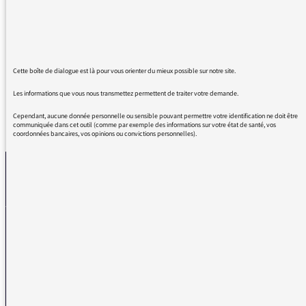
l’émission de Claire Servajean et ses
reportages sur le terrain.
Une stéphanoise "exilée" en Helvétie et fidèle
auditrice d’Inter
Cette boîte de dialogue est là pour vous orienter du mieux possible sur notre site.
Les informations que vous nous transmettez permettent de traiter votre demande.
Cependant, aucune donnée personnelle ou sensible pouvant permettre votre identification ne doit être
REVENIR AUX MESSAGES
communiquée dans cet outil (comme par exemple des informations sur votre état de santé, vos
coordonnées bancaires, vos opinions ou convictions personnelles).
La médiatrice
VOUS AVEZ UN PROBLÈME DE RÉCEPTION ?
Remplissez l’un de nos formulaires afin que nous puissions vous aider.