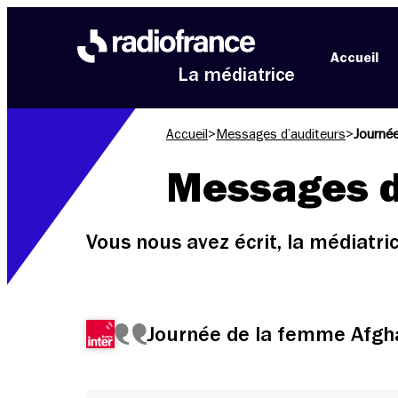
Aller au menu
Aller au contenu
Aller au pied de page
Accueil
La médiatrice
Accueil
>
Messages d’auditeurs
>
Journé
Messages d
Vous nous avez écrit, la médiatr
Journée de la femme Afgh