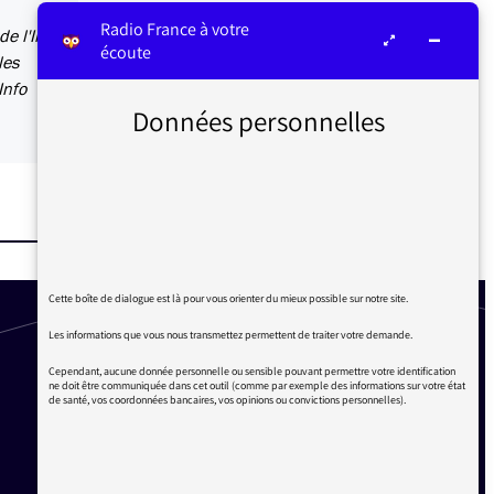
Radio France à votre
e l'Ile-
écoute
les
Info
Données personnelles
Cette boîte de dialogue est là pour vous orienter du mieux possible sur notre site.
Les informations que vous nous transmettez permettent de traiter votre demande.
Cependant, aucune donnée personnelle ou sensible pouvant permettre votre identification
ne doit être communiquée dans cet outil (comme par exemple des informations sur votre état
de santé, vos coordonnées bancaires, vos opinions ou convictions personnelles).