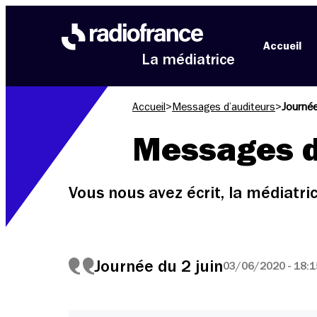
Aller au menu
Aller au contenu
Aller au pied de page
Accueil
La médiatrice
Accueil
>
Messages d’auditeurs
>
Journée
Messages d
Vous nous avez écrit, la médiatr
Journée du 2 juin
03/06/2020 - 18:1