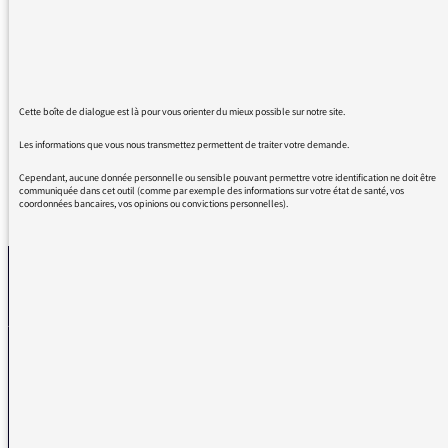
émission et vos brillantes intervenantes. Pour
une fois pas de mélo pleurnichards mais une
juste présentation de JVD. Cordiales
salutations de Fontenoy-le-Château dans les
Vosges (terres de la famille Daubié)
Cette boîte de dialogue est là pour vous orienter du mieux possible sur notre site.
Les informations que vous nous transmettez permettent de traiter votre demande.
Cependant, aucune donnée personnelle ou sensible pouvant permettre votre identification ne doit être
communiquée dans cet outil (comme par exemple des informations sur votre état de santé, vos
coordonnées bancaires, vos opinions ou convictions personnelles).
REVENIR AUX MESSAGES
La médiatrice
VOUS AVEZ UN PROBLÈME DE RÉCEPTION ?
Remplissez l’un de nos formulaires afin que nous puissions vous aider.