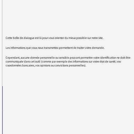
l'humanité. Que c'est trop irritant d'entendre
ces actrices gâtées qui ont joué dans des films
au tournage onéreux et polluant, faire leur
grande prêtresse de l'écologie, donner des
leçons. De grâce, qu' elle est l'humilité de se
Cette boîte de dialogue est là pour vous orienter du mieux possible sur notre site.
taire
Les informations que vous nous transmettez permettent de traiter votre demande.
Cependant, aucune donnée personnelle ou sensible pouvant permettre votre identification ne doit être
communiquée dans cet outil (comme par exemple des informations sur votre état de santé, vos
coordonnées bancaires, vos opinions ou convictions personnelles).
REVENIR AUX MESSAGES
La médiatrice