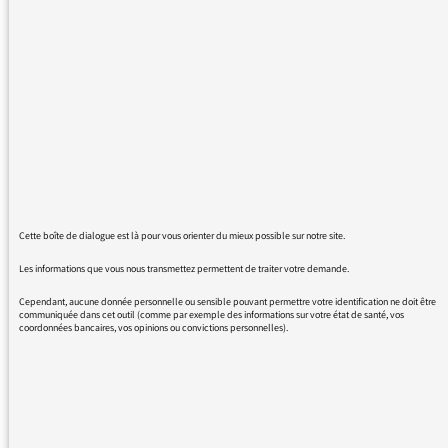
il me semble qu'Eva Bettan a dit hier matin
qu'on pouvait déposer sa candidature en ligne
mais je ne vois rien sur le site de France Inter
ni sur celui de Radio France. Peut-être que je
cherche mal ? Peut-être que j'ai mal compris ?
merci de votre aide.
Bien cordialement
Anne-Wanda Gallet
Cette boîte de dialogue est là pour vous orienter du mieux possible sur notre site.
Les informations que vous nous transmettez permettent de traiter votre demande.
Cependant, aucune donnée personnelle ou sensible pouvant permettre votre identification ne doit être
communiquée dans cet outil (comme par exemple des informations sur votre état de santé, vos
coordonnées bancaires, vos opinions ou convictions personnelles).
08/02/2017 - 13:24
Vous trouverez le lien sur cette page
https://www.franceinter.fr/livres/devenez-