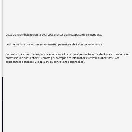
BAROQUE, je dois avouer que je ne la quitte
plus et que je l'adore en tous points. Vous
m'avez séduit, je suis conquis.
Bravo.
Cette boîte de dialogue est là pour vous orienter du mieux possible sur notre site.
Les informations que vous nous transmettez permettent de traiter votre demande.
Cependant, aucune donnée personnelle ou sensible pouvant permettre votre identification ne doit être
communiquée dans cet outil (comme par exemple des informations sur votre état de santé, vos
coordonnées bancaires, vos opinions ou convictions personnelles).
REVENIR AUX MESSAGES
La médiatrice
VOUS AVEZ UN PROBLÈME DE RÉCEPTION ?