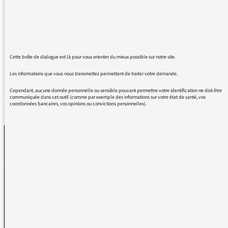
Leclerc.
Documents, précisions des faits, rythme et
construction de la présentation des épisodes :
la qualité était partout au rendez-vous.
Bravo à Philippe Collin et son équipe.
Cette boîte de dialogue est là pour vous orienter du mieux possible sur notre site.
Les informations que vous nous transmettez permettent de traiter votre demande.
Cependant, aucune donnée personnelle ou sensible pouvant permettre votre identification ne doit être
communiquée dans cet outil (comme par exemple des informations sur votre état de santé, vos
coordonnées bancaires, vos opinions ou convictions personnelles).
REVENIR AUX MESSAGES
La médiatrice
VOUS AVEZ UN PROBLÈME DE RÉCEPTION ?
Remplissez l’un de nos formulaires afin que nous puissions vous aider.