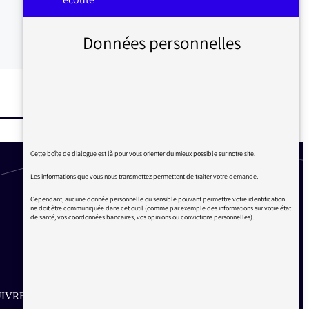
Données personnelles
Cette boîte de dialogue est là pour vous orienter du mieux possible sur notre site.
Les informations que vous nous transmettez permettent de traiter votre demande.
Cependant, aucune donnée personnelle ou sensible pouvant permettre votre identification
ne doit être communiquée dans cet outil (comme par exemple des informations sur votre état
de santé, vos coordonnées bancaires, vos opinions ou convictions personnelles).
IVRE SUR LES RÉSEAUX