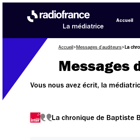
Aller au menu
Aller au contenu
Aller au pied de page
Accueil
La médiatrice
Accueil
>
Messages d’auditeurs
>
La chro
Messages d
Vous nous avez écrit, la médiatr
La chronique de Baptiste 