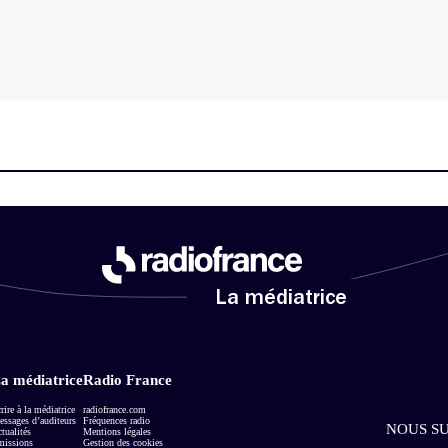
La médiatrice
a médiatrice
Radio France
rire à la médiatrice
radiofrance.com
ssages d’auditeurs
Fréquences radio
NOUS SU
tualités
Mentions légales
missions
Gestion des cookies