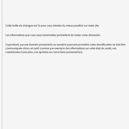
spécifiquement une terre chrétienne, c'est
quand même assez... Effectivement, c'est
reporté par la Croix ce matin".
Cette boîte de dialogue est là pour vous orienter du mieux possible sur notre site.
Je trouve regrettable que M. Cohen jette de
Les informations que vous nous transmettez permettent de traiter votre demande.
l'huile sur le feu et stigmatise ainsi la
population corse. S'il avait un tant soit peu
Cependant, aucune donnée personnelle ou sensible pouvant permettre votre identification ne doit être
communiquée dans cet outil (comme par exemple des informations sur votre état de santé, vos
étudié le sujet, il aurait su que la population
coordonnées bancaires, vos opinions ou convictions personnelles).
locale est divisée sur ce sujet, comme ailleurs
en France, et que nombreux sont ceux qui
soutienne la communauté musulmane.
De plus, oui la Corse est une terre où la
religion chrétienne est très implantée.
Dans une radio publique et qui plus est dans
la matinale la plus écoutée de France, on ne
peut pas se permettre de dire tout et
n'importe quoi.
J'espère que M. Cohen corrigera ses dires.