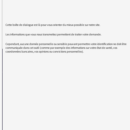
pas; et meme DES sexualites DES femmes
Cette boîte de dialogue est là pour vous orienter du mieux possible sur notre site.
Les informations que vous nous transmettez permettent de traiter votre demande.
REVENIR AUX MESSAGES
Cependant, aucune donnée personnelle ou sensible pouvant permettre votre identification ne doit être
communiquée dans cet outil (comme par exemple des informations sur votre état de santé, vos
coordonnées bancaires, vos opinions ou convictions personnelles).
La médiatrice
VOUS AVEZ UN PROBLÈME DE RÉCEPTION ?
Remplissez l’un de nos formulaires afin que nous puissions vous aider.
Réception FM/DAB