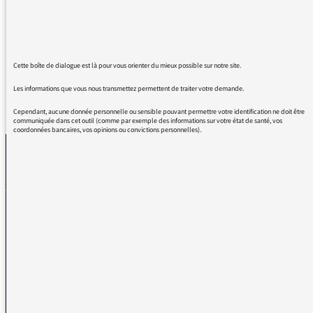
Est-il possible d'arrêter l'utilisation de cette
formule incorrecte ?
Cette boîte de dialogue est là pour vous orienter du mieux possible sur notre site.
Les informations que vous nous transmettez permettent de traiter votre demande.
REVENIR AUX MESSAGES
Cependant, aucune donnée personnelle ou sensible pouvant permettre votre identification ne doit être
communiquée dans cet outil (comme par exemple des informations sur votre état de santé, vos
coordonnées bancaires, vos opinions ou convictions personnelles).
La médiatrice
VOUS AVEZ UN PROBLÈME DE RÉCEPTION ?
Remplissez l’un de nos formulaires afin que nous puissions vous aider.
Réception FM/DAB