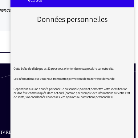
orence
Données personnelles
Cette boîte de dialogue est là pour vous orienter du mieux possible sur notre site.
Les informations que vous nous transmettez permettent de traiter votre demande.
Cependant, aucune donnée personnelle ou sensible pouvant permettre votre identification
ne doit être communiquée dans cet outil (comme par exemple des informations sur votre état
de santé, vos coordonnées bancaires, vos opinions ou convictions personnelles).
IVRE SUR LES RÉSEAUX