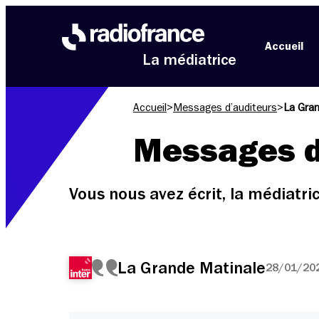
Aller au menu
Aller au contenu
Aller au pied de page
Accueil
La médiatrice
Accueil
>
Messages d’auditeurs
>
La Gran
Messages d
Vous nous avez écrit, la médiatr
La Grande Matinale
28/01/202