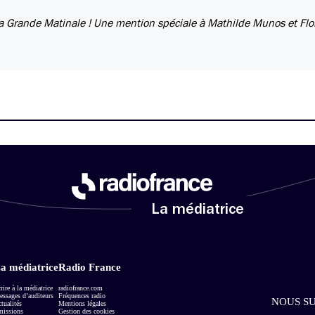
 la Grande Matinale ! Une mention spéciale à Mathilde Munos et Fl
La médiatrice
a médiatrice
Radio France
rire à la médiatrice
radiofrance.com
ssages d’auditeurs
Fréquences radio
NOUS SU
tualités
Mentions légales
missions
Gestion des cookies