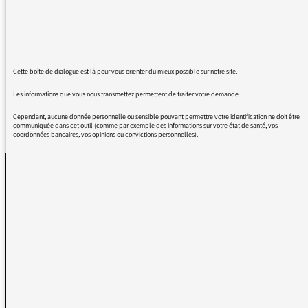
Même si c’est un commentaire que je pourrais
faire quotidiennement en tant que fidèle
auditrice. Mais aujourd’hui particulièrement.
Bravo
Cette boîte de dialogue est là pour vous orienter du mieux possible sur notre site.
Les informations que vous nous transmettez permettent de traiter votre demande.
Cependant, aucune donnée personnelle ou sensible pouvant permettre votre identification ne doit être
REVENIR AUX MESSAGES
communiquée dans cet outil (comme par exemple des informations sur votre état de santé, vos
coordonnées bancaires, vos opinions ou convictions personnelles).
La médiatrice
VOUS AVEZ UN PROBLÈME DE RÉCEPTION ?
Remplissez l’un de nos formulaires afin que nous puissions vous aider.