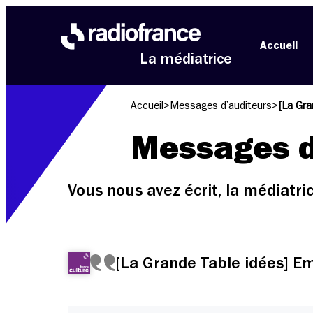
Aller au menu
Aller au contenu
Aller au pied de page
Accueil
La médiatrice
Accueil
>
Messages d’auditeurs
>
[La Gra
Messages d
Vous nous avez écrit, la médiatr
[La Grande Table idées] Em