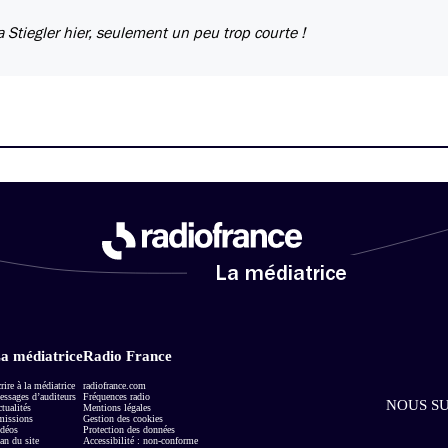
 Stiegler hier, seulement un peu trop courte !
La médiatrice
a médiatrice
Radio France
rire à la médiatrice
radiofrance.com
ssages d’auditeurs
Fréquences radio
NOUS SU
tualités
Mentions légales
missions
Gestion des cookies
déos
Protection des données
an du site
Accessibilité : non-conforme