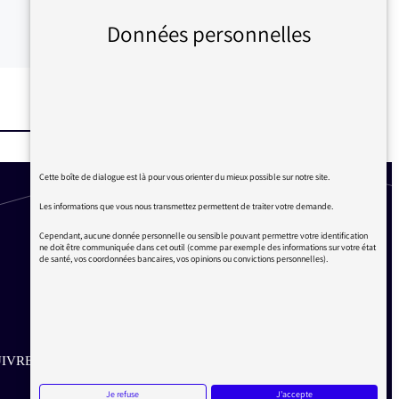
Données personnelles
Cette boîte de dialogue est là pour vous orienter du mieux possible sur notre site.
Les informations que vous nous transmettez permettent de traiter votre demande.
Cependant, aucune donnée personnelle ou sensible pouvant permettre votre identification
ne doit être communiquée dans cet outil (comme par exemple des informations sur votre état
de santé, vos coordonnées bancaires, vos opinions ou convictions personnelles).
IVRE SUR LES RÉSEAUX
Je refuse
J'accepte