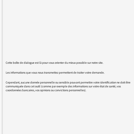
France Inter et France Musique. Je comprends
l'inquiétude des personnels de Radio France
vis à vis des réductions budgétaires et des
diminutions de personnels envisagées mais je
ne crois pas que le blocage des chaînes soit
une bonne manière d'agir, surtout quand c'est
maintenant opéré par un seul syndicat et une
minorité de personnel. Cela touche en premier
les auditeurs et pas le gouvernement qui a
Cette boîte de dialogue est là pour vous orienter du mieux possible sur notre site.
fait des choix, que je comprends et accepte,
en faveur de l'hôpital, de l'éducation de la
Les informations que vous nous transmettez permettent de traiter votre demande.
police et de la justice avant la culture.
Cependant, aucune donnée personnelle ou sensible pouvant permettre votre identification ne doit être
Ne serait-il pas envisageable de solliciter les
communiquée dans cet outil (comme par exemple des informations sur votre état de santé, vos
coordonnées bancaires, vos opinions ou convictions personnelles).
auditeurs, très attachés à leurs radios de
service public, d'apporter un complément de
financement fléché, en plus de leur
contribution fiscale?