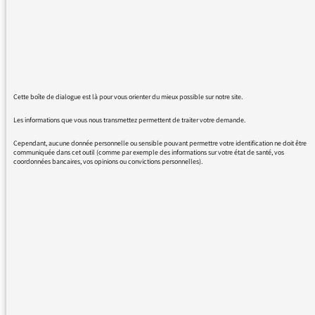
autres jours de la semaine. France culture est
une radio publique et ne devrait donc pas
imposer la messe ou alors il faudrait, le
vendredi nous faire entendre les prières de la
mosquée et toutes les cérémonies de toutes
les religions.
Cette boîte de dialogue est là pour vous orienter du mieux possible sur notre site.
Les informations que vous nous transmettez permettent de traiter votre demande.
Cependant, aucune donnée personnelle ou sensible pouvant permettre votre identification ne doit être
communiquée dans cet outil (comme par exemple des informations sur votre état de santé, vos
coordonnées bancaires, vos opinions ou convictions personnelles).
04/11/2016 - 14:41
Sandrine Treiner, directrice de France Culture,
avait évoqué la question lors d’un rendez-vous
du médiateur