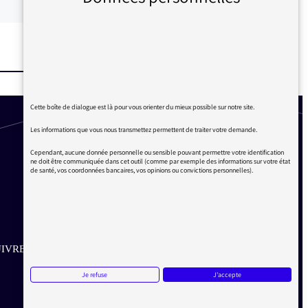
Cette boîte de dialogue est là pour vous orienter du mieux possible sur notre site.
Les informations que vous nous transmettez permettent de traiter votre demande.
Cependant, aucune donnée personnelle ou sensible pouvant permettre votre identification
ne doit être communiquée dans cet outil (comme par exemple des informations sur votre état
de santé, vos coordonnées bancaires, vos opinions ou convictions personnelles).
IVRE SUR LES RÉSEAUX
Je refuse
J'accepte
Aller sur la page Twitter de la Médiatrice
Aller sur la page Facebook de la Médiatrice
Aller sur la page Instagram de la Médiatrice