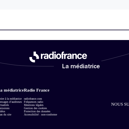
La médiatrice
a médiatrice
Radio France
rire à la médiatrice
radiofrance.com
ssages d’auditeurs
Fréquences radio
NOUS SU
tualités
Mentions légales
missions
Gestion des cookies
déos
Protection des données
an du site
Accessibilité : non-conforme