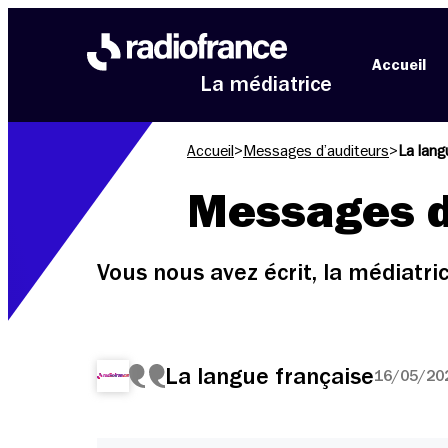
Aller au menu
Aller au contenu
Aller au pied de page
Accueil
La médiatrice
Accueil
>
Messages d’auditeurs
>
La lang
Messages d
Vous nous avez écrit, la médiatr
La langue française
16/05/202