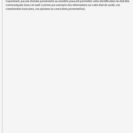
Cependant, aucune donnée personnelle ou sensible pouvant permettre votre identification ne doit être
communiquée dans cet outil (comme par exemple des informations sur votre état de santé, vos
coordonnées bancaires, vos opinions ou convictions personnelles).