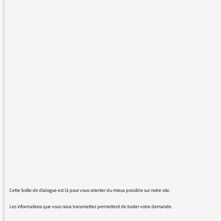
gauche d’un vote massif blanc voire
d’abstention au premier tour si un
rassemblement n’est pas acté, et même
commencé avec la Primaire populaire en
votant pour des candidats n’ayant aucune
chance de pouvoir valider leur candidature.
24/01/2022 - 11:47
Plus de messages :
Cette boîte de dialogue est là pour vous orienter du mieux possible sur notre site.
Les informations que vous nous transmettez permettent de traiter votre demande.