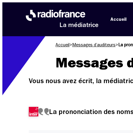
Aller au menu
Aller au contenu
Aller au pied de page
Accueil
La médiatrice
Accueil
>
Messages d’auditeurs
>
La pron
Messages d
Vous nous avez écrit, la médiatr
La prononciation des noms 