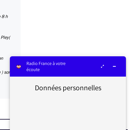
e 8 h
 Pley(
on
Radio France à votre
écoute
 ) sont
Données personnelles