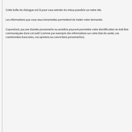
16/05/2022 - 11:30
Cette boîte de dialogue est là pour vous orienter du mieux possible sur notre site.
Les informations que vous nous transmettez permettent de traiter votre demande.
Cependant, aucune donnée personnelle ou sensible pouvant permettre votre identification ne doit être
Plus de messages :
communiquée dans cet outil (comme par exemple des informations sur votre état de santé, vos
coordonnées bancaires, vos opinions ou convictions personnelles).