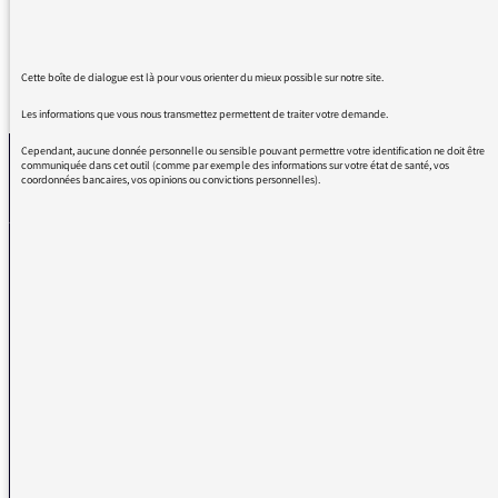
Cette boîte de dialogue est là pour vous orienter du mieux possible sur notre site.
REVENIR AUX MESSAGES
Les informations que vous nous transmettez permettent de traiter votre demande.
Cependant, aucune donnée personnelle ou sensible pouvant permettre votre identification ne doit être
communiquée dans cet outil (comme par exemple des informations sur votre état de santé, vos
coordonnées bancaires, vos opinions ou convictions personnelles).
La médiatrice
VOUS AVEZ UN PROBLÈME DE RÉCEPTION ?
Remplissez l’un de nos formulaires afin que nous puissions vous aider.
Réception FM/DAB
Réception numérique