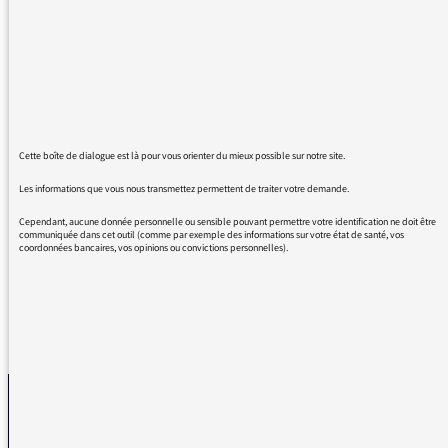
La barre bleue peut être moins visible
qu'"avant", mais ça fonctionne très bien.Et il y
a un changement par rapport au médiateur
précédent: vous, vous répondez!
Finalement, c'est mieux maintenant !!
Cette boîte de dialogue est là pour vous orienter du mieux possible sur notre site.
Belles passions à vous
Les informations que vous nous transmettez permettent de traiter votre demande.
Cependant, aucune donnée personnelle ou sensible pouvant permettre votre identification ne doit être
L.R.
communiquée dans cet outil (comme par exemple des informations sur votre état de santé, vos
coordonnées bancaires, vos opinions ou convictions personnelles).
REVENIR AUX MESSAGES