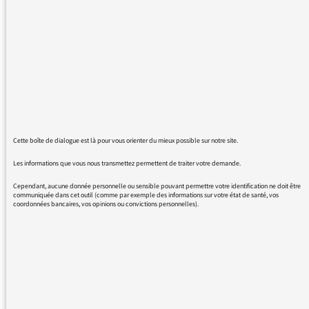
20 janvier à 17 heures : quand est-elle
reprogrammée ?
Qusetion posée à "contact" de France Culture
restée sans réponse
Cette boîte de dialogue est là pour vous orienter du mieux possible sur notre site.
Les informations que vous nous transmettez permettent de traiter votre demande.
23/01/2016 - 8:31
Cependant, aucune donnée personnelle ou sensible pouvant permettre votre identification ne doit être
communiquée dans cet outil (comme par exemple des informations sur votre état de santé, vos
coordonnées bancaires, vos opinions ou convictions personnelles).
La République de Saillans, sera diffusé le 23
février 2016