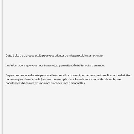
suis ébahi par votre travail, sa qualité
exceptionnelle, la profondeur de vos
entrevues, l’audace d’aller dans la complexité,
votre rigueur qui loin d’être aride, semble
toujours portée par cette passion et ce sourire
qu’on devine dans votre voix, et tout ça en
direct, j’imagine l’extraordinaire préparation
que chaque émission doit vous demander à
Cette boîte de dialogue est là pour vous orienter du mieux possible sur notre site.
vous et à toute votre équipe, bref je suis
franchement soufflé. Merci pour toutes ces
Les informations que vous nous transmettez permettent de traiter votre demande.
découvertes qui aident à voir un beau côté du
Cependant, aucune donnée personnelle ou sensible pouvant permettre votre identification ne doit être
monde, ce qui n’est pas rien par les temps qui
communiquée dans cet outil (comme par exemple des informations sur votre état de santé, vos
coordonnées bancaires, vos opinions ou convictions personnelles).
courent. Longue vie à votre émission. Bravo à
vous et à toute l’équipe.
REVENIR AUX MESSAGES