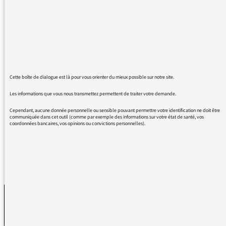
plus rappelle les noms trop de fois cités et
désormais retenus des bourreaux, oubliant
celui des victimes.
Le cheminement des frères Clain dans leur
fanatisme est ici mis en lumière sans
jugement, s’appuyant sur les faits connus de
cette radicalisation et de ses conséquences.
Cette boîte de dialogue est là pour vous orienter du mieux possible sur notre site.
Nos félicitations aux auteurs, et nos
Les informations que vous nous transmettez permettent de traiter votre demande.
remerciements à France Inter et à Affaires
Sensibles pour la diffusion de cette série.
Cependant, aucune donnée personnelle ou sensible pouvant permettre votre identification ne doit être
communiquée dans cet outil (comme par exemple des informations sur votre état de santé, vos
coordonnées bancaires, vos opinions ou convictions personnelles).
REVENIR AUX MESSAGES