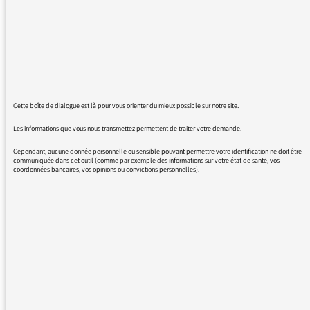
avant la difficulté de faire une loi sur ce sujet.
Je suis pour une loi avec peut-être un
changement d'intitulé comme il a été dit dans
le 1 épisode (je crois) "Arrêter la vie" au lieu de
"donner la mort". Aussi envoyez votre podcast
au Président de la République et au Premier
Ministre afin de les tenir informés de la
Cette boîte de dialogue est là pour vous orienter du mieux possible sur notre site.
situation et des différents cas qui sont
Les informations que vous nous transmettez permettent de traiter votre demande.
concernés. Je recommande l'écoute de votre
émission à tous mon entourage et plus.
Cependant, aucune donnée personnelle ou sensible pouvant permettre votre identification ne doit être
communiquée dans cet outil (comme par exemple des informations sur votre état de santé, vos
coordonnées bancaires, vos opinions ou convictions personnelles).
REVENIR AUX MESSAGES