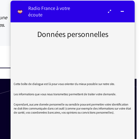
Radio France à votre
écoute
 une
es.
Données personnelles
Cette boîte de dialogue est là pour vous orienter du mieux possible sur notre site.
Les informations que vous nous transmettez permettent de traiter votre demande.
Cependant, aucune donnée personnelle ou sensible pouvant permettre votre identification
ne doit être communiquée dans cet outil (comme par exemple des informations sur votre état
de santé, vos coordonnées bancaires, vos opinions ou convictions personnelles).