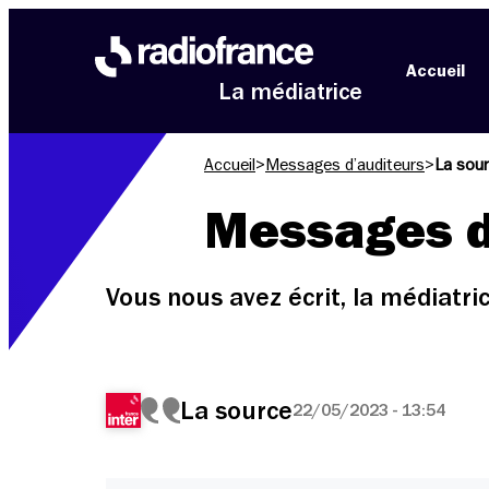
Aller au menu
Aller au contenu
Aller au pied de page
Accueil
La médiatrice
Accueil
>
Messages d’auditeurs
>
La sou
Messages d
Vous nous avez écrit, la médiatr
La source
22/05/2023 - 13:54