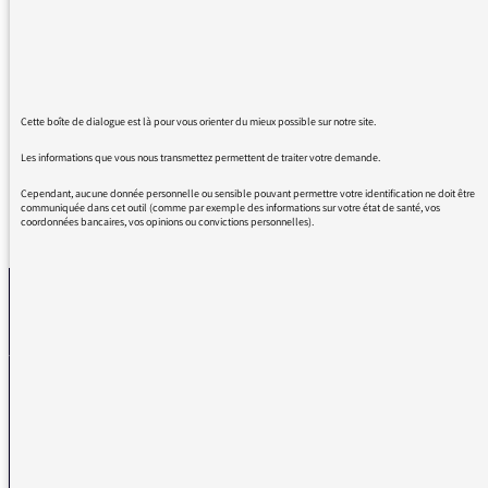
d'humanité et de recherche de la Vérité.
L'expression d'un bon sens rare avec le souci
d'une vraie prise de conscience.
Bravo pour l'invitée pour l'émission et ceux
qui la font !
Cette boîte de dialogue est là pour vous orienter du mieux possible sur notre site.
Les informations que vous nous transmettez permettent de traiter votre demande.
Cependant, aucune donnée personnelle ou sensible pouvant permettre votre identification ne doit être
communiquée dans cet outil (comme par exemple des informations sur votre état de santé, vos
coordonnées bancaires, vos opinions ou convictions personnelles).
REVENIR AUX MESSAGES
La médiatrice
VOUS AVEZ UN PROBLÈME DE RÉCEPTION ?
Remplissez l’un de nos formulaires afin que nous puissions vous aider.