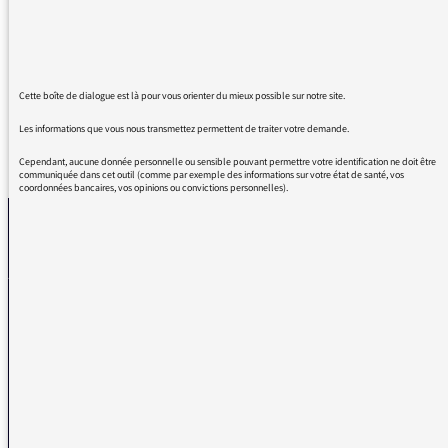
intervenants !!! Que de gens sensibles,
intelligents, et intéressés par l’humain, qui
nous entourent
Cette boîte de dialogue est là pour vous orienter du mieux possible sur notre site.
Les informations que vous nous transmettez permettent de traiter votre demande.
REVENIR AUX MESSAGES
Cependant, aucune donnée personnelle ou sensible pouvant permettre votre identification ne doit être
communiquée dans cet outil (comme par exemple des informations sur votre état de santé, vos
coordonnées bancaires, vos opinions ou convictions personnelles).
La médiatrice
VOUS AVEZ UN PROBLÈME DE RÉCEPTION ?
Remplissez l’un de nos formulaires afin que nous puissions vous aider.