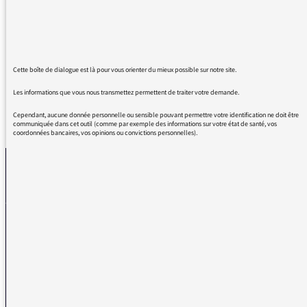
sa clarté de pensée ainsi que sa voix très
radiophonique ont fait de ce moment un
moment très riche et de grande qualité.
Cette boîte de dialogue est là pour vous orienter du mieux possible sur notre site.
Les informations que vous nous transmettez permettent de traiter votre demande.
Cependant, aucune donnée personnelle ou sensible pouvant permettre votre identification ne doit être
REVENIR AUX MESSAGES
communiquée dans cet outil (comme par exemple des informations sur votre état de santé, vos
coordonnées bancaires, vos opinions ou convictions personnelles).
La médiatrice
VOUS AVEZ UN PROBLÈME DE RÉCEPTION ?
Remplissez l’un de nos formulaires afin que nous puissions vous aider.