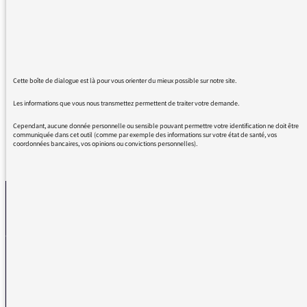
Aujourd'hui je suis émue d'entendre votre
invité. J'espère qu'il sera entendu et lu par le
plus possible de gens. Je suis entièrement
d'accord avec lui .
Merci pour tout Mathieu.
Cette boîte de dialogue est là pour vous orienter du mieux possible sur notre site.
Les informations que vous nous transmettez permettent de traiter votre demande.
Cependant, aucune donnée personnelle ou sensible pouvant permettre votre identification ne doit être
communiquée dans cet outil (comme par exemple des informations sur votre état de santé, vos
coordonnées bancaires, vos opinions ou convictions personnelles).
REVENIR AUX MESSAGES
La médiatrice
VOUS AVEZ UN PROBLÈME DE RÉCEPTION ?