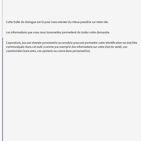
Cette boîte de dialogue est là pour vous orienter du mieux possible sur notre site.
REVENIR AUX MESSAGES
Les informations que vous nous transmettez permettent de traiter votre demande.
Cependant, aucune donnée personnelle ou sensible pouvant permettre votre identification ne doit être
communiquée dans cet outil (comme par exemple des informations sur votre état de santé, vos
coordonnées bancaires, vos opinions ou convictions personnelles).
La médiatrice
VOUS AVEZ UN PROBLÈME DE RÉCEPTION ?
Remplissez l’un de nos formulaires afin que nous puissions vous aider.
Réception FM/DAB
Réception numérique