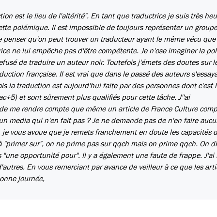
ction est le lieu de l'altérité". En tant que traductrice je suis très he
cette polémique. Il est impossible de toujours représenter un groupe
 de penser qu'on peut trouver un traducteur ayant le même vécu que
trice ne lui empêche pas d'être compétente. Je n'ose imaginer la p
refusé de traduire un auteur noir. Toutefois j'émets des doutes sur l
uction française. Il est vrai que dans le passé des auteurs s'essay
is la traduction est aujourd'hui faite par des personnes dont c'est 
ac+5) et sont sûrement plus qualifiés pour cette tâche. J''ai
e de me rendre compte que même un article de France Culture comp
i un media qui n'en fait pas ? Je ne demande pas de n'en faire aucu
e, je vous avoue que je remets franchement en doute les capacités 
te à "primer sur", on ne prime pas sur qqch mais on prime qqch. On di
"une opportunité pour". Il y a également une faute de frappe. J'ai 
 d'autres. En vous remerciant par avance de veilleur à ce que les arti
bonne journée,