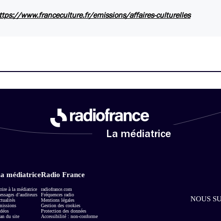
ttps://www.franceculture.fr/emissions/affaires-culturelles
La médiatrice
a médiatrice
Radio France
rire à la médiatrice
radiofrance.com
ssages d’auditeurs
Fréquences radio
NOUS SU
tualités
Mentions légales
missions
Gestion des cookies
déos
Protection des données
an du site
Accessibilité : non-conforme