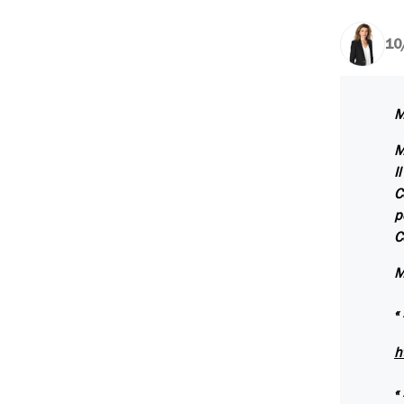
10
M
M
I
C
p
C
M
«
h
«