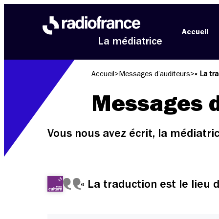
Aller au menu
Aller au contenu
Aller au pied de page
Accueil
La médiatrice
Accueil
>
Messages d’auditeurs
>
« La tra
Messages d
Vous nous avez écrit, la médiatr
« La traduction est le lieu d