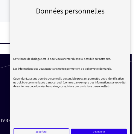
Données personnelles
Cette boîte de dialogue est là pour vous orienter du mieux possible sur notre site.
Les informations que vous nous transmettez permettent de traiter votre demande.
Cependant, aucune donnée personnelle ou sensible pouvant permettre votre identification
ne doit être communiquée dans cet outil (comme par exemple des informations sur votre état
de santé, vos coordonnées bancaires, vos opinions ou convictions personnelles).
IVRE SUR LES RÉSEAUX
Je refuse
J'accepte