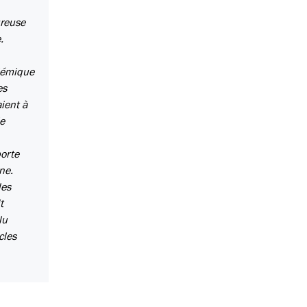
ureuse
.
olémique
es
aient à
le
orte
ne.
des
t
lu
cles