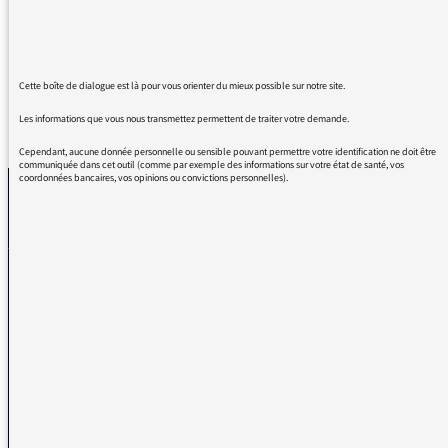
de souvenirs en l'entendant.
Cette boîte de dialogue est là pour vous orienter du mieux possible sur notre site.
Les informations que vous nous transmettez permettent de traiter votre demande.
REVENIR AUX MESSAGES
Cependant, aucune donnée personnelle ou sensible pouvant permettre votre identification ne doit être
communiquée dans cet outil (comme par exemple des informations sur votre état de santé, vos
coordonnées bancaires, vos opinions ou convictions personnelles).
La médiatrice
VOUS AVEZ UN PROBLÈME DE RÉCEPTION ?
Remplissez l’un de nos formulaires afin que nous puissions vous aider.
Réception FM/DAB