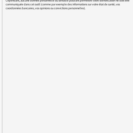
Cependant, aucune donnée personnelle ou sensible pouvant permettre votre identification ne doit être
communiquée dans cet outil (comme par exemple des informations sur votre état de santé, vos
coordonnées bancaires, vos opinions ou convictions personnelles).