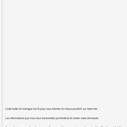
grand bravo et merci pour la pertinence de
ses propos et sa lucidité loin de la naïveté
coupable et affligeante de certains politiques
et diverses personnalités des corps
intermédiaires et de certains médias.
12/09/2023 - 11:46
Plus de messages :
Cette boîte de dialogue est là pour vous orienter du mieux possible sur notre site.
Les informations que vous nous transmettez permettent de traiter votre demande.