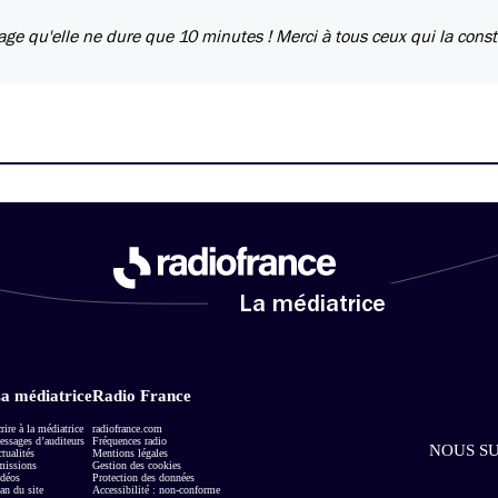
e qu'elle ne dure que 10 minutes ! Merci à tous ceux qui la const
La médiatrice
a médiatrice
Radio France
rire à la médiatrice
radiofrance.com
ssages d’auditeurs
Fréquences radio
NOUS SU
tualités
Mentions légales
missions
Gestion des cookies
déos
Protection des données
an du site
Accessibilité : non-conforme