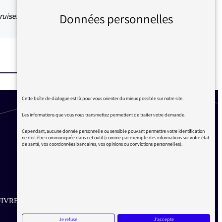
Données personnelles
ruisent.
Cette boîte de dialogue est là pour vous orienter du mieux possible sur notre site.
Les informations que vous nous transmettez permettent de traiter votre demande.
Cependant, aucune donnée personnelle ou sensible pouvant permettre votre identification
ne doit être communiquée dans cet outil (comme par exemple des informations sur votre état
de santé, vos coordonnées bancaires, vos opinions ou convictions personnelles).
IVRE SUR LES RÉSEAUX
Je refuse
J'accepte