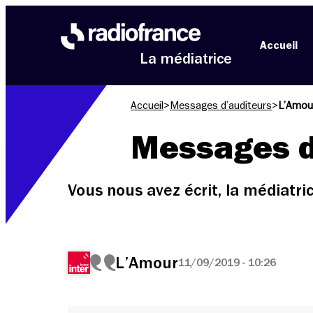
Aller au menu
Aller au contenu
Aller au pied de page
Accueil
La médiatrice
Accueil
>
Messages d’auditeurs
>
L’Amou
Messages d
Vous nous avez écrit, la médiatr
L’Amour
11/09/2019 - 10:26