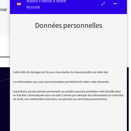
Radio France à votre
écoute
aimé
Données personnelles
Cette boîte de dialogue est là pour vous orienter du mieux possible sur notre site.
Les informations que vous nous transmettez permettent de traiter votre demande.
Cependant, aucune donnée personnelle ou sensible pouvant permettre votre identification
ne doit être communiquée dans cet outil (comme par exemple des informations sur votre état
de santé, vos coordonnées bancaires, vos opinions ou convictions personnelles).