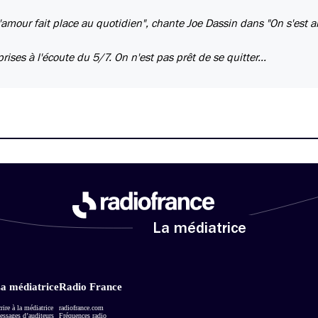
'amour fait place au quotidien", chante Joe Dassin dans "On s'est 
ises à l'écoute du 5/7. On n'est pas prêt de se quitter...
La médiatrice
a médiatrice
Radio France
rire à la médiatrice
radiofrance.com
ssages d’auditeurs
Fréquences radio